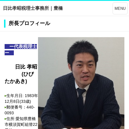
日比孝昭税理士事務所｜豊橋
MENU
所長プロフィール
ー代表税理士
ー
日比 孝昭
(ひび
たかあき)
生年月日: 1983年
12月8日(33歳)
郵便番号：440-
0093
住所:愛知県豊橋
市横須賀町組替22