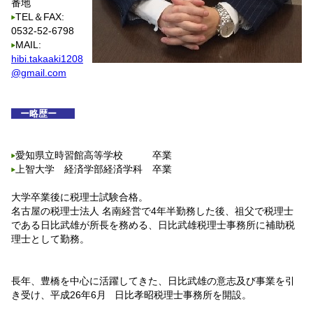
番地
TEL＆FAX:
0532-52-6798
MAIL:
hibi.takaaki1208
@gmail.com
ー略歴ー
愛知県立時習館高等学校 卒業
上智大学 経済学部経済学科 卒業
大学卒業後に税理士試験合格。
名古屋の税理士法人 名南経営で4年半勤務した後、祖父で税理士
である日比武雄が所長を務める、日比武雄税理士事務所に補助税
理士として勤務。
長年、豊橋を中心に活躍してきた、日比武雄の意志及び事業を引
き受け、平成26年6月 日比孝昭税理士事務所を開設。