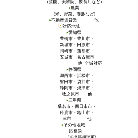
(芸能、美容院、飲食店など)
農業
(米、野菜、養豚など)
不動産賃貸業 他
対応地域：
愛知県
豊橋市・豊川市・
新城市・田原市・
岡崎市・蒲郡市・
安城市・名古屋市
他 全域対応
静岡県
湖西市・浜松市・
磐田市・袋井市・
静岡市・焼津市・
牧之原市 他
三重県
桑名市・四日市市・
鈴鹿市・亀山市・
津市 他
その他地域
応相談
(※出張相談可)