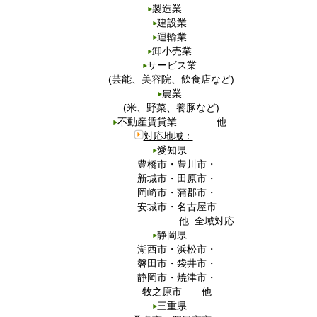
製造業
建設業
運輸業
卸小売業
サービス業
(芸能、美容院、飲食店など)
農業
(米、野菜、養豚など)
不動産賃貸業 他
対応地域：
愛知県
豊橋市・豊川市・
新城市・田原市・
岡崎市・蒲郡市・
安城市・名古屋市
他 全域対応
静岡県
湖西市・浜松市・
磐田市・袋井市・
静岡市・焼津市・
牧之原市 他
三重県