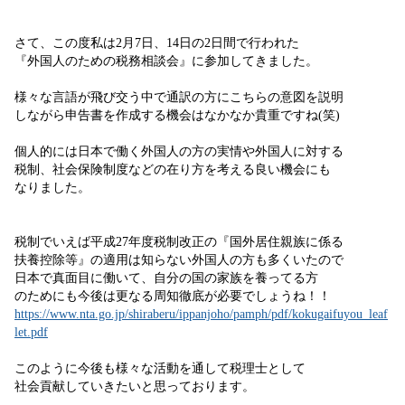
さて、この度私は2月7日、14日の2日間で行われた
『外国人のための税務相談会』に参加してきました。
様々な言語が飛び交う中で通訳の方にこちらの意図を説明
しながら申告書を作成する機会はなかなか貴重ですね(笑)
個人的には日本で働く外国人の方の実情や外国人に対する
税制、社会保険制度などの在り方を考える良い機会にも
なりました。
税制でいえば平成27年度税制改正の『国外居住親族に係る
扶養控除等』の適用は知らない外国人の方も多くいたので
日本で真面目に働いて、自分の国の家族を養ってる方
のためにも今後は更なる周知徹底が必要でしょうね！！
https://www.nta.go.jp/shiraberu/ippanjoho/pamph/pdf/kokugaifuyou_leaf
let.pdf
このように今後も様々な活動を通して税理士として
社会貢献していきたいと思っております。